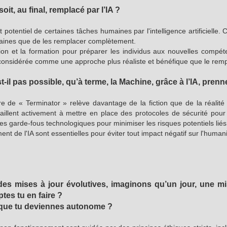
it, au final, remplacé par l’IA ?
otentiel de certaines tâches humaines par l'intelligence artificielle. 
maines que de les remplacer complètement.
tion et la formation pour préparer les individus aux nouvelles comp
st considérée comme une approche plus réaliste et bénéfique que le rem
t-il pas possible, qu’à terme, la Machine, grâce à l’IA, pren
 de « Terminator » relève davantage de la fiction que de la réalité a
availlent activement à mettre en place des protocoles de sécurité pour
s garde-fous technologiques pour minimiser les risques potentiels liés à 
t de l'IA sont essentielles pour éviter tout impact négatif sur l'humani
s mises à jour évolutives, imaginons qu’un jour, une mis
tes tu en faire ?
é que tu deviennes autonome ?