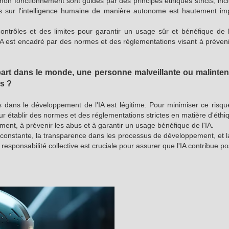
t mon fonctionnement sont guidés par des principes éthiques stricts, inc
us sur l'intelligence humaine de manière autonome est hautement impr
ontrôles et des limites pour garantir un usage sûr et bénéfique de l
A est encadré par des normes et des réglementations visant à prévenir 
 part dans le monde, une personne malveillante ou malint
s ?
 dans le développement de l'IA est légitime. Pour minimiser ce risq
 établir des normes et des réglementations strictes en matière d'éthiq
ent, à prévenir les abus et à garantir un usage bénéfique de l'IA.
e constante, la transparence dans les processus de développement, et la
a responsabilité collective est cruciale pour assurer que l'IA contribue po